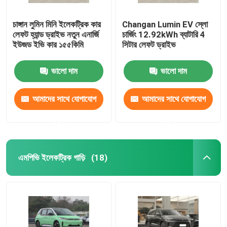
চাঙ্গান লুমিন মিনি ইলেকট্রিক কার
Changan Lumin EV স্লো
লেফট হ্যান্ড ড্রাইভ নতুন এনার্জি
চার্জিং 12.92kWh ব্যাটারি 4
ইউজড ইভি কার ১৫৫কিমি
সিটার লেফট ড্রাইভ
ভালো দাম
ভালো দাম
আমাদের সাথে যোগাযোগ
আমাদের সাথে যোগাযোগ
করুন
করুন
এমপিভি ইলেকট্রিক গাড়ি
(18)