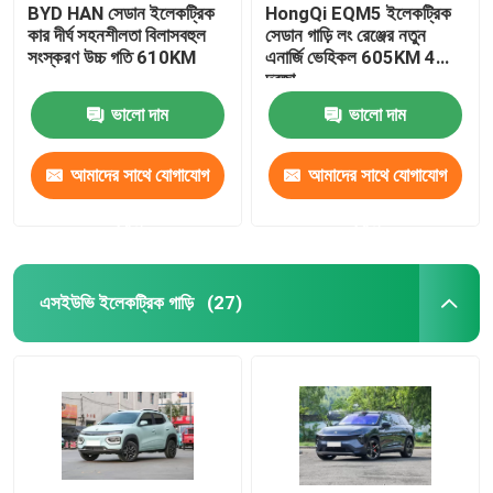
BYD HAN সেডান ইলেকট্রিক
HongQi EQM5 ইলেকট্রিক
কার দীর্ঘ সহনশীলতা বিলাসবহুল
সেডান গাড়ি লং রেঞ্জের নতুন
সংস্করণ উচ্চ গতি 610KM
এনার্জি ভেহিকল 605KM 4
দরজা
ভালো দাম
ভালো দাম
আমাদের সাথে যোগাযোগ
আমাদের সাথে যোগাযোগ
করুন
করুন
এসইউভি ইলেকট্রিক গাড়ি
(27)