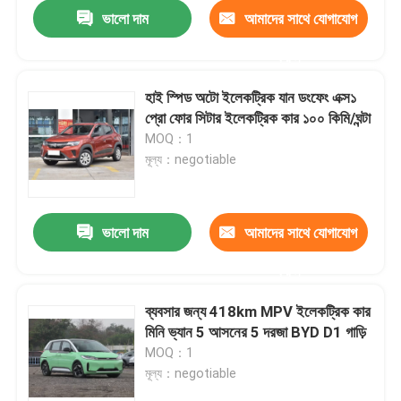
ভালো দাম
আমাদের সাথে যোগাযোগ
করুন
হাই স্পিড অটো ইলেকট্রিক যান ডংফেং এক্স১
প্রো ফোর সিটার ইলেকট্রিক কার ১০০ কিমি/ঘন্টা
MOQ：1
মূল্য：negotiable
ভালো দাম
আমাদের সাথে যোগাযোগ
করুন
বাড়ি
ব্যবসার জন্য 418km MPV ইলেকট্রিক কার
মিনি ভ্যান 5 আসনের 5 দরজা BYD D1 গাড়ি
পণ্য
MOQ：1
মূল্য：negotiable
ভিডিও