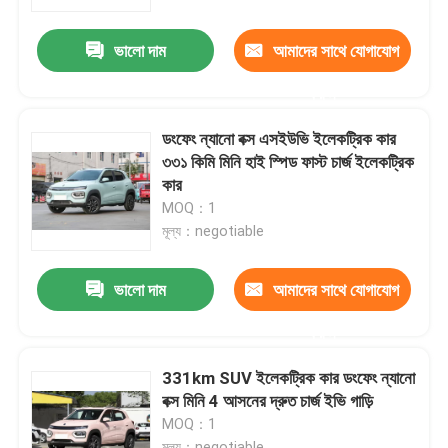
ভালো দাম
আমাদের সাথে যোগাযোগ
আমাদের সম্পর্কে
করুন
কারখানা ভ্রমণ
ডংফেং ন্যানো বক্স এসইউভি ইলেকট্রিক কার
৩৩১ কিমি মিনি হাই স্পিড ফাস্ট চার্জ ইলেকট্রিক
মান নিয়ন্ত্রণ
কার
MOQ：1
মূল্য：negotiable
আমাদের সাথে যোগাযোগ করুন
ভালো দাম
আমাদের সাথে যোগাযোগ
খবর
করুন
সব ক্ষেত্রেই
331km SUV ইলেকট্রিক কার ডংফেং ন্যানো
বক্স মিনি 4 আসনের দ্রুত চার্জ ইভি গাড়ি
MOQ：1
উদ্ধৃতির জন্য আবেদন
মূল্য：negotiable