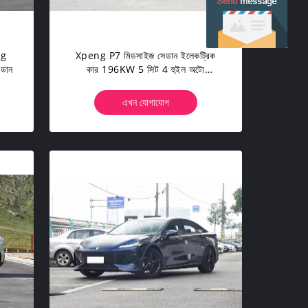
ng
Xpeng P7 মিডসাইজ সেডান ইলেকট্রিক
েডান
কার 196KW 5 সিট 4 হুইল অটো
ইলেকট্রিক কার
এখন যোগাযোগ