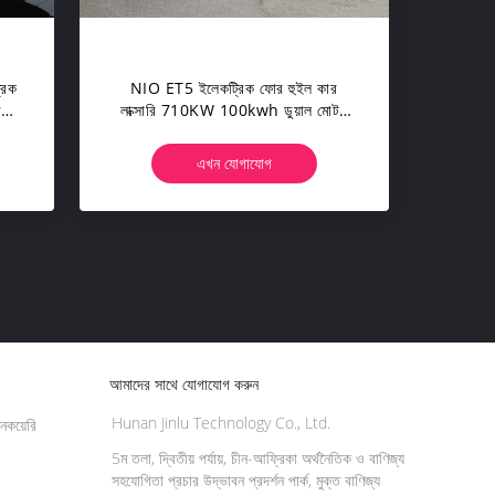
রিক
NIO ET5 ইলেকট্রিক ফোর হুইল কার
র
লাক্সারি 710KW 100kwh ডুয়াল মোটর
ইলেকট্রিক কার
এখন যোগাযোগ
আমাদের সাথে যোগাযোগ করুন
Hunan Jinlu Technology Co., Ltd.
কয়েরি
5ম তলা, দ্বিতীয় পর্যায়, চীন-আফ্রিকা অর্থনৈতিক ও বাণিজ্য
সহযোগিতা প্রচার উদ্ভাবন প্রদর্শন পার্ক, মুক্ত বাণিজ্য