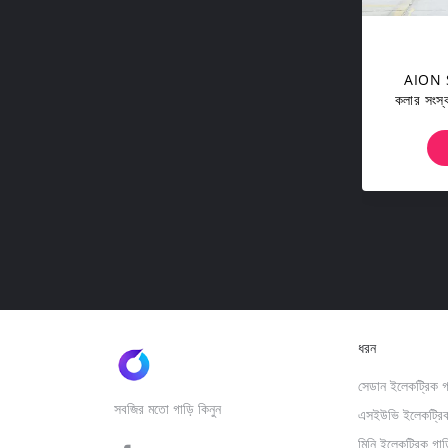
AION S P
কলার সং
ধরন
সেডান ইলেকট্রিক গা
সবজির মতো গাড়ি কিনুন
এসইউভি ইলেকট্রিক
মিনি ইলেকট্রিক গাড