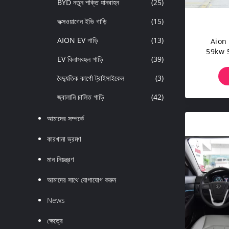
BYD নতুন শক্তি যানবাহন
(25)
ভক্সওয়াগেন ইভি গাড়ি
(15)
AION EV গাড়ি
(13)
Aion 
59kw 
EV বিলাসবহুল গাড়ি
(39)
ফ
বৈদ্যুতিক কার্গো ট্রাইসাইকেল
(3)
জ্বালানি চালিত গাড়ি
(42)
আমাদের সম্পর্কে
কারখানা ভ্রমণ
মান নিয়ন্ত্রণ
আমাদের সাথে যোগাযোগ করুন
News
ক্ষেত্রে