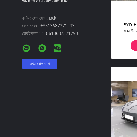
আমাদের সাথে যোগাযোগ করুন
ব্যক্তি যোগাযোগ :
Jack
BYD HAN
ফোন নম্বর :
+8613687371293
সহনশীলত
হোয়াটসঅ্যাপ :
+8613687371293