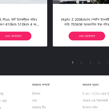
lus স্মার্ট ইলেকট্রিক গাড়ির
Hiphi Z 200km/h স্পোর্টস ইলেকট্
স্করণ 410km 510km 4 দরজা
গাড়ি 705KM স্বয়ংচালিত উচ্চ গতি
বৈদ্যুতিক গাড়ি
ভয়েচার ব্যবহার করা হয়েছে
এখন যোগাযোগ
এখন যোগাযোগ
1
2
3
4
>
আমাদের সম্পর্কে
কারখানা ভ্রমণ
ইতিহাস
ই এম / ODM থেকে ইন
ড়ি
সেবা
গবেষণা এবং বিকাশকারী
 গাড়ি
আমাদের টিম
উৎপাদন লাইন
়ি