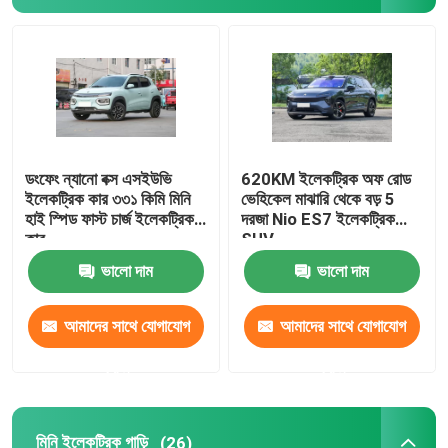
ভক্সওয়াগেন ইভি গাড়ি
AION EV গাড়ি
EV বিলাসবহুল গাড়ি
ডংফেং ন্যানো বক্স এসইউভি
620KM ইলেকট্রিক অফ রোড
ইলেকট্রিক কার ৩৩১ কিমি মিনি
ভেহিকেল মাঝারি থেকে বড় 5
হাই স্পিড ফাস্ট চার্জ ইলেকট্রিক
দরজা Nio ES7 ইলেকট্রিক
বৈদ্যুতিক কার্গো ট্রাইসাইকেল
কার
SUV
ভালো দাম
ভালো দাম
জ্বালানি চালিত গাড়ি
আমাদের সাথে যোগাযোগ
আমাদের সাথে যোগাযোগ
করুন
করুন
মিনি ইলেকট্রিক গাড়ি
(26)