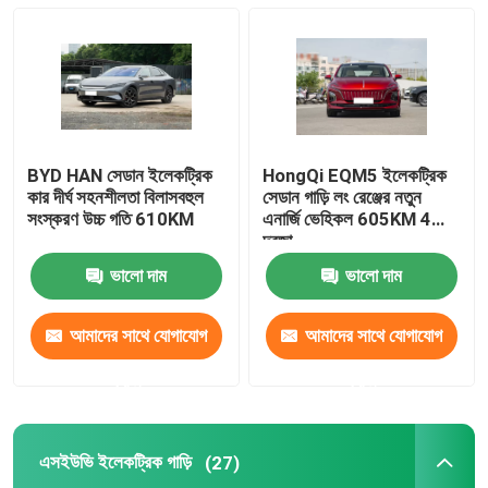
ইভি ইলেকট্রিক কার
সেডান ইলেকট্রিক গাড়ি
BYD HAN সেডান ইলেকট্রিক
HongQi EQM5 ইলেকট্রিক
এসইউভি ইলেকট্রিক গাড়ি
কার দীর্ঘ সহনশীলতা বিলাসবহুল
সেডান গাড়ি লং রেঞ্জের নতুন
সংস্করণ উচ্চ গতি 610KM
এনার্জি ভেহিকল 605KM 4
দরজা
মিনি ইলেকট্রিক গাড়ি
ভালো দাম
ভালো দাম
এমপিভি ইলেকট্রিক গাড়ি
আমাদের সাথে যোগাযোগ
আমাদের সাথে যোগাযোগ
করুন
করুন
পিকআপ ইভি গাড়ি
এসইউভি ইলেকট্রিক গাড়ি
(27)
BYD নতুন শক্তি যানবাহন