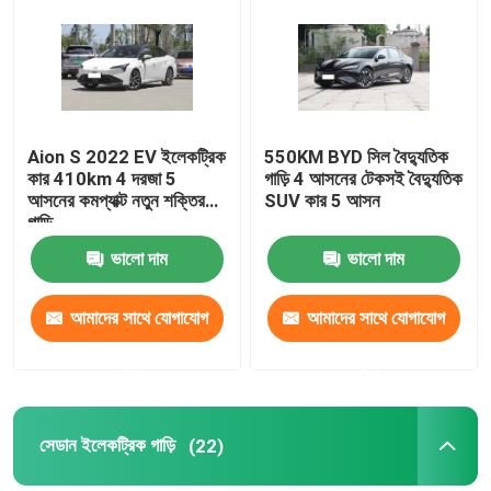
আমাদের সম্পর্কে
কারখানা ভ্রমণ
Aion S 2022 EV ইলেকট্রিক
550KM BYD সিল বৈদ্যুতিক
কার 410km 4 দরজা 5
গাড়ি 4 আসনের টেকসই বৈদ্যুতিক
আসনের কমপ্যাক্ট নতুন শক্তির
SUV কার 5 আসন
মান নিয়ন্ত্রণ
গাড়ি
ভালো দাম
ভালো দাম
আমাদের সাথে যোগাযোগ করুন
আমাদের সাথে যোগাযোগ
আমাদের সাথে যোগাযোগ
খবর
করুন
করুন
সব ক্ষেত্রেই
সেডান ইলেকট্রিক গাড়ি
(22)
উদ্ধৃতির জন্য আবেদন