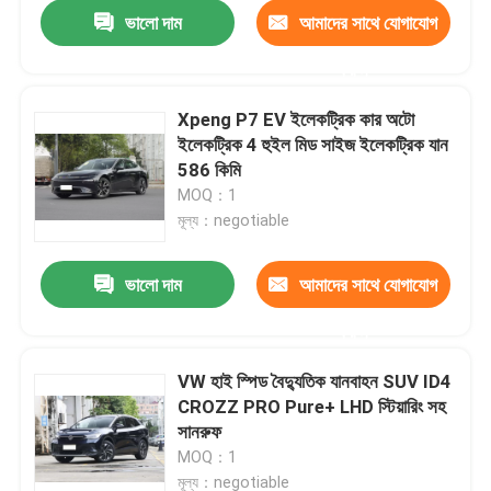
ভালো দাম
আমাদের সাথে যোগাযোগ
করুন
Xpeng P7 EV ইলেকট্রিক কার অটো
ইলেকট্রিক 4 হুইল মিড সাইজ ইলেকট্রিক যান
586 কিমি
MOQ：1
মূল্য：negotiable
ভালো দাম
আমাদের সাথে যোগাযোগ
করুন
বাড়ি
VW হাই স্পিড বৈদ্যুতিক যানবাহন SUV ID4
CROZZ PRO Pure+ LHD স্টিয়ারিং সহ
পণ্য
সানরুফ
MOQ：1
ভিডিও
মূল্য：negotiable