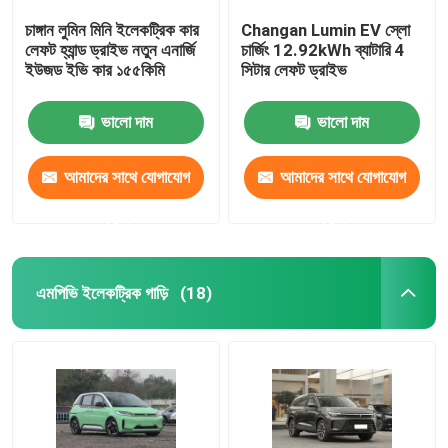
চাঙ্গান লুমিন মিনি ইলেকট্রিক কার
Changan Lumin EV স্লো
লেফট হ্যান্ড ড্রাইভ নতুন এনার্জি
চার্জিং 12.92kWh ব্যাটারি 4
ইউজড ইভি কার ১৫৫কিমি
সিটার লেফট ড্রাইভ
ভালো দাম
ভালো দাম
আমাদের সাথে যোগাযোগ
আমাদের সাথে যোগাযোগ
করুন
করুন
এমপিভি ইলেকট্রিক গাড়ি
(18)