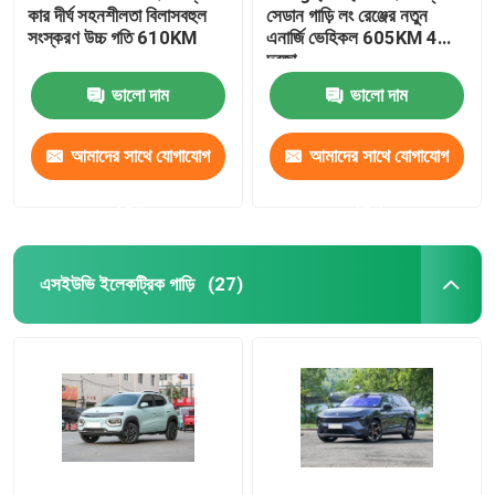
কার দীর্ঘ সহনশীলতা বিলাসবহুল
সেডান গাড়ি লং রেঞ্জের নতুন
সংস্করণ উচ্চ গতি 610KM
এনার্জি ভেহিকল 605KM 4
দরজা
ভালো দাম
ভালো দাম
আমাদের সাথে যোগাযোগ
আমাদের সাথে যোগাযোগ
করুন
করুন
এসইউভি ইলেকট্রিক গাড়ি
(27)