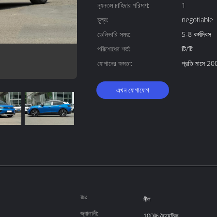
ন্যূনতম চাহিদার পরিমাণ:
1
মূল্য:
negotiable
ডেলিভারি সময়:
5-8 কর্মদিবস
পরিশোধের শর্ত:
টি/টি
যোগানের ক্ষমতা:
প্রতি মাসে 20
এখন যোগাযোগ
রঙ:
নীল
জ্বালানী:
100% বৈদ্যুতিক