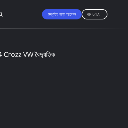
উদ্ধৃতির জন্য আবেদন
BENGALI
D4 Crozz VW বৈদ্যুতিক