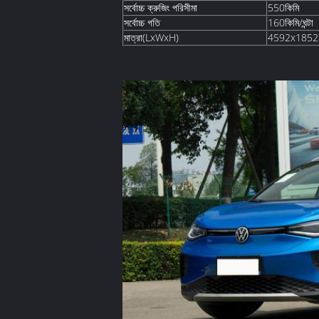
সর্বোচ্চ ক্রুজিং পরিসীমা
550কিমি
সর্বোচ্চ গতি
160কিমি/ঘন্টা
মাত্রা(LxWxH)
4592x1852x