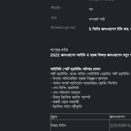
স্টিয়ারিং:
বাম
স্তর:
কম্প্যাক্ট গাড়ী
বিশেষভাবে তুলে ধরা:
5 সিটের ভক্সওয়াগেন ইভি কার
,
পণ্যের বর্ণনা
2022 ভক্সওয়াগেন আইডি 4 ক্রজ বিশুদ্ধ ভক্সওয়াগেন নতু
আইকিউ।স্মার্ট ড্রাইভিং বাটলার চালান
স্মার্ট ড্রাইভিং, মনের শান্তি।আইকিউ।ড্রাইভ স্মার্ট ড্রাই
• উন্নত অভিযোজিত ক্রুজ নিয়ন্ত্রণ ব্যবস্থা
• সামনে সংঘর্ষ প্রতিরোধ স্বয়ংক্রিয় ব্রেকিং সিস্টেম
• লেন কিপিং অ্যাসিস্ট
• লেন পরিবর্তন সহায়তা
• রিয়ার ট্রাফিক ক্রসিং প্রম্পট
• জরুরী ব্রেক সহকারী
• ট্রাফিক সাইন স্বীকৃতি
ব্র্যান্ড
ভক্সওয়াগেন
টায়ার টাইপ
225/55R19