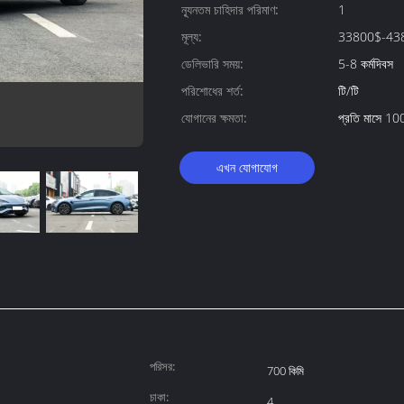
ন্যূনতম চাহিদার পরিমাণ:
1
মূল্য:
33800$-43
ডেলিভারি সময়:
5-8 কর্মদিবস
পরিশোধের শর্ত:
টি/টি
যোগানের ক্ষমতা:
প্রতি মাসে 10
এখন যোগাযোগ
পরিসর:
700 কিমি
চাকা:
4