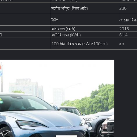
সর্বোচ্চ শক্তি (কিলোওয়াট)
230
টাইপ
লং রেঞ্জ রিয়
কার্ব ওজন (কেজি)
2015
0
ব্যাটারি স্তর (kWh)
61.4
100কিমি শক্তি খরচ (kWh/100km)
৫.৯