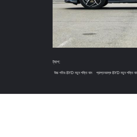
ট্যাগ:
উচ্চ গতির BYD নতুন শক্তি যান
প্রাপ্তবয়স্ক BYD নতুন শক্তি যা