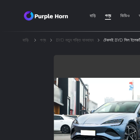
বাড়ি
পণ্য
ভিডিও
বাড়ি
পণ্য
BYD নতুন শক্তি যানবাহন
টেকসই BYD সিল ইলেকট্