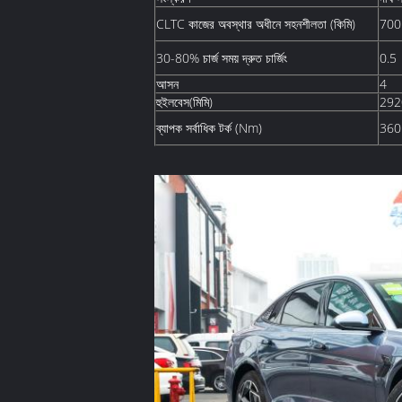
CLTC কাজের অবস্থার অধীনে সহনশীলতা (কিমি)
700
30-80% চার্জ সময় দ্রুত চার্জিং
0.5
আসন
4
হুইলবেস(মিমি)
292
ব্যাপক সর্বাধিক টর্ক (Nm)
360