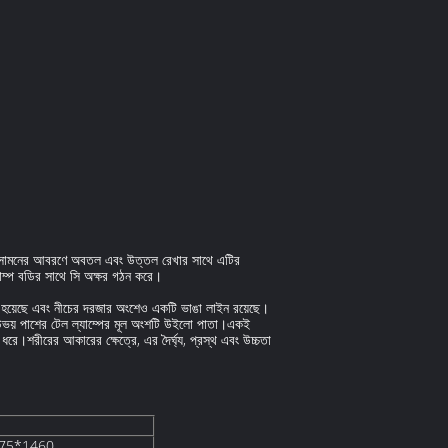
ে।সামনের আবরণে অবতল এবং উত্তল রেখার সাথে এটির
যাম্প বডির সাথে সি অক্ষর গঠন করে।
ত হয়েছে এবং নীচের দরজার অংশেও একটি ভাঙা লাইন রয়েছে।
ং উভয় পাশের টেল ল্যাম্পের মূল অংশটি উইলো পাতা।একই
ধরে।শরীরের আকারের ক্ষেত্রে, এর দৈর্ঘ্য, প্রস্থ এবং উচ্চতা
75*1460