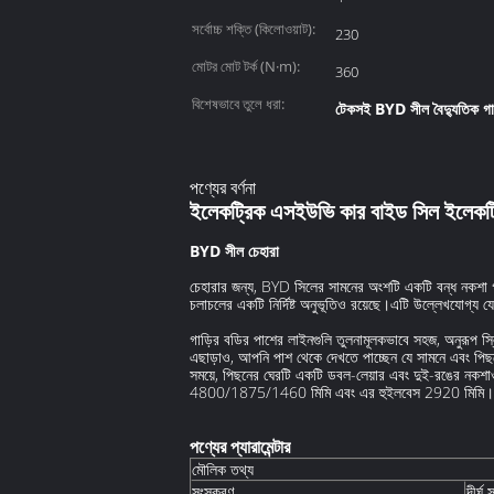
সর্বোচ্চ শক্তি (কিলোওয়াট):
230
মোটর মোট টর্ক (N·m):
360
বিশেষভাবে তুলে ধরা:
টেকসই BYD সীল বৈদ্যুতিক গা
পণ্যের বর্ণনা
ইলেকট্রিক এসইউভি কার বাইড সিল ইলেক
BYD সীল
চেহারা
চেহারার জন্য, BYD সিলের সামনের অংশটি একটি বন্ধ নকশা
চলাচলের একটি নির্দিষ্ট অনুভূতিও রয়েছে।এটি উল্লেখযোগ্য 
গাড়ির বডির পাশের লাইনগুলি তুলনামূলকভাবে সহজ, অনুরূপ 
এছাড়াও, আপনি পাশ থেকে দেখতে পাচ্ছেন যে সামনে এবং পিছন
সময়ে, পিছনের ঘেরটি একটি ডবল-লেয়ার এবং দুই-রঙের নকশাও গ্
4800/1875/1460 মিমি এবং এর হুইলবেস 2920 মিমি।
পণ্যের প্যারামেন্টার
মৌলিক তথ্য
সংস্করণ
দীর্ঘ