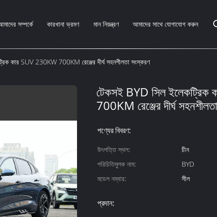
আমাদের সম্পর্কে
কারখানা ভ্রমণ
মান নিয়ন্ত্রণ
আমাদের সাথে যোগাযোগ করুন
রিক কার SUV 230KW 700KM রেঞ্জের দীর্ঘ সহনশীলতা সংস্করণ
টেকসই BYD সিল ইলেকট্রি
700KM রেঞ্জের দীর্ঘ সহনশীলত
পণ্যের বিবরণ:
উৎপত্তি স্থল:
চীন
পরিচিতিমুলক নাম:
BYD
মডেল নম্বার:
সীল
প্রদান: