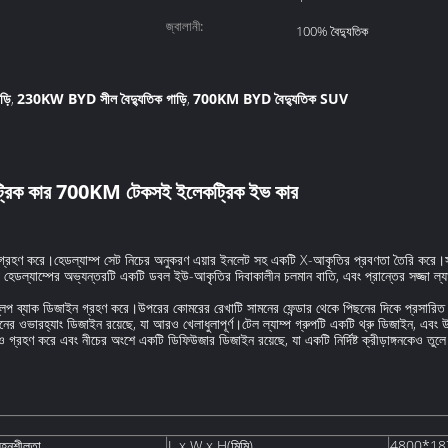
জ্বালানী:
100% বৈদ্যুতিক
ড়ি
230KW BYD সীল বৈদ্যুতিক গাড়ি
700KM BYD বৈদ্যুতিক SUV
,
,
ট্রিক কার 700KM টেকসই ইলেকট্রিক ইভ কার
 গ্রহণ করে।হেডল্যাম্প সেট নিচের অনুকরণ এয়ার ইনলেট সহ একটি X-আকৃতির প্রবণতা তৈরি কর
যে হেডল্যাম্পের অভ্যন্তরটি একটি ডবল ইউ-আকৃতির দিবাকালীন চলমান বাতি, এবং প্রান্তের সজ্জা ল্
স্লিপ ব্যাক ডিজাইন গ্রহণ করে।উপরের কোমরের রেখাটি সামনের ফেন্ডার থেকে পিছনের দিকে প্রসারি
ের ওভারহ্যাং ডিজাইন রয়েছে, যা আরও খেলাধুলাপূর্ণ।টেল ল্যাম্প গ্রুপটি একটি থ্রু ডিজাইন, এব
রহণ করে এবং নীচের অংশে একটি ডিফিউজার ডিজাইন রয়েছে, যা একটি নির্দিষ্ট ক্রীড়াঙ্গনকেও ​​তুলে 
 সহনশীলতা
L x W x H(মিমি)
4800*18