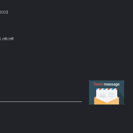
800$
0 সেট/সেট